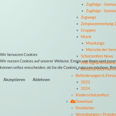
Zugfolge - Sonnt
Zugfolge - Sonnt
Zugwege
Zeltplatzeinteilung
Gruppen
Musik
Musikzüge
Märsche der Ser
Wir benutzen Cookies
Schützenfest News
Wir nutzen Cookies auf unserer Website. Einige von ihnen sind essen
HSB Signal Broadcas
können selbst entscheiden, ob Sie die Cookies zulassen möchten. Bit
Besucherinformatio
Beförderungen & Ehru
Akzeptieren
Ablehnen
2022
2024
Kinderschützenfest
Download
Festbücher
Verordnungen / Protoko