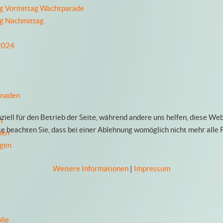
ag Vormittag Wachtparade
ag Nachmittag
 2024
enaden
ziell für den Betrieb der Seite, während andere uns helfen, diese We
t
te beachten Sie, dass bei einer Ablehnung womöglich nicht mehr alle 
nen
ngen
Weitere Informationen
|
Impressum
lle