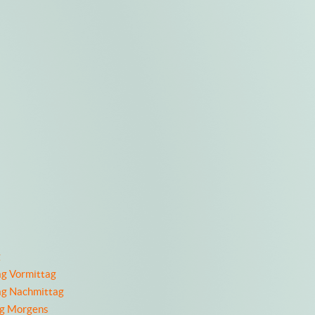
g
ag Vormittag
ag Nachmittag
ag Morgens