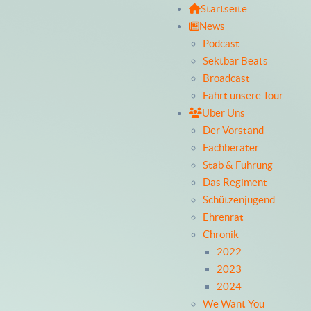
Startseite
News
Podcast
Sektbar Beats
Broadcast
Fahrt unsere Tour
Über Uns
Der Vorstand
Fachberater
Stab & Führung
Das Regiment
Schützenjugend
Ehrenrat
Chronik
2022
2023
2024
We Want You