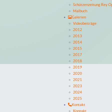
Schützenzeitung Rey O
Malbuch
Galerien
Videobeiträge
2012
2013
2014
2015
2017
2018
2019
2020
2021
2023
2024
2025
Kontakt
Kontakt