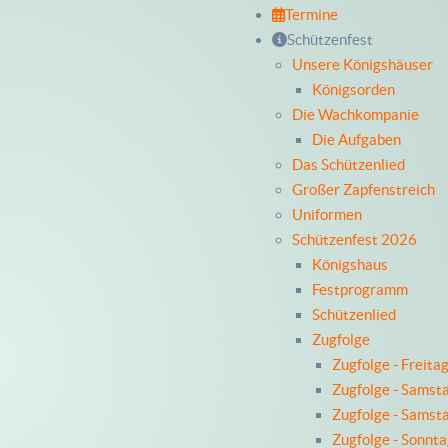
Termine
Schützenfest
Unsere Königshäuser
Königsorden
Die Wachkompanie
Die Aufgaben
Das Schützenlied
Großer Zapfenstreich
Uniformen
Schützenfest 2026
Königshaus
Festprogramm
Schützenlied
Zugfolge
Zugfolge - Freita
Zugfolge - Samst
Zugfolge - Samst
Zugfolge - Sonnt