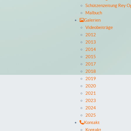
Schützenzeitung Rey O
Malbuch
Galerien
Videobeiträge
2012
2013
2014
2015
2017
2018
2019
2020
2021
2023
2024
2025
Kontakt
Kontakt