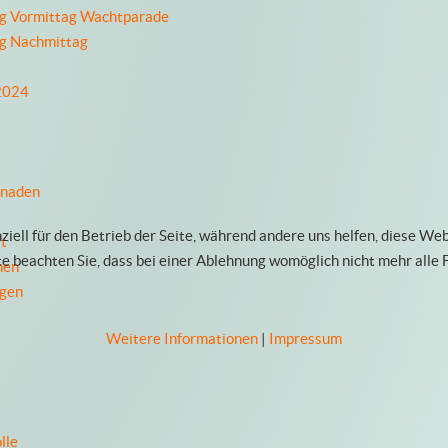
ag Vormittag Wachtparade
ag Nachmittag
 2024
enaden
ziell für den Betrieb der Seite, während andere uns helfen, diese We
t
te beachten Sie, dass bei einer Ablehnung womöglich nicht mehr alle 
nen
ngen
Weitere Informationen
|
Impressum
lle