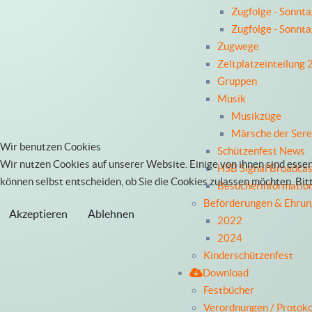
Zugfolge - Sonnt
Zugfolge - Sonnt
Zugwege
Zeltplatzeinteilung
Gruppen
Musik
Musikzüge
Märsche der Ser
Wir benutzen Cookies
Schützenfest News
Wir nutzen Cookies auf unserer Website. Einige von ihnen sind essen
HSB Signal Broadcas
können selbst entscheiden, ob Sie die Cookies zulassen möchten. Bit
Besucherinformatio
Beförderungen & Ehru
Akzeptieren
Ablehnen
2022
2024
Kinderschützenfest
Download
Festbücher
Verordnungen / Protoko