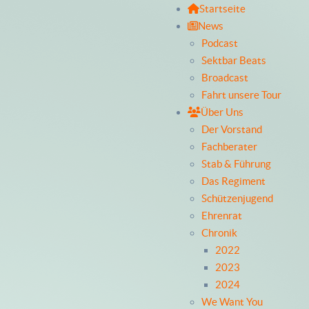
Startseite
News
Podcast
Sektbar Beats
Broadcast
Fahrt unsere Tour
Über Uns
Der Vorstand
Fachberater
Stab & Führung
Das Regiment
Schützenjugend
Ehrenrat
Chronik
2022
2023
2024
We Want You