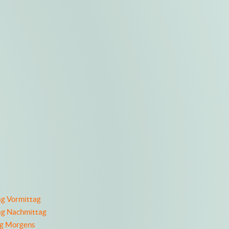
g
ag Vormittag
ag Nachmittag
ag Morgens