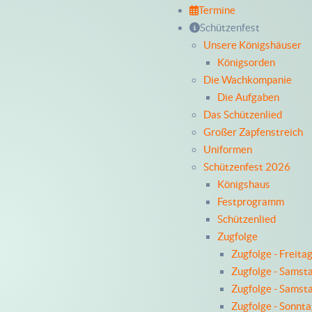
Termine
Schützenfest
Unsere Königshäuser
Königsorden
Die Wachkompanie
Die Aufgaben
Das Schützenlied
Großer Zapfenstreich
Uniformen
Schützenfest 2026
Königshaus
Festprogramm
Schützenlied
Zugfolge
Zugfolge - Freita
Zugfolge - Samst
Zugfolge - Samst
Zugfolge - Sonnt