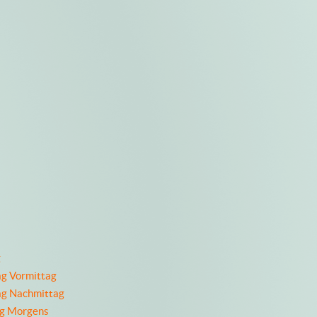
g
ag Vormittag
ag Nachmittag
ag Morgens