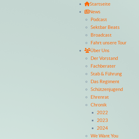
Startseite
News
Podcast
Sektbar Beats
Broadcast
Fahrt unsere Tour
Über Uns
Der Vorstand
Fachberater
Stab & Führung
Das Regiment
Schützenjugend
Ehrenrat
Chronik
2022
2023
2024
We Want You