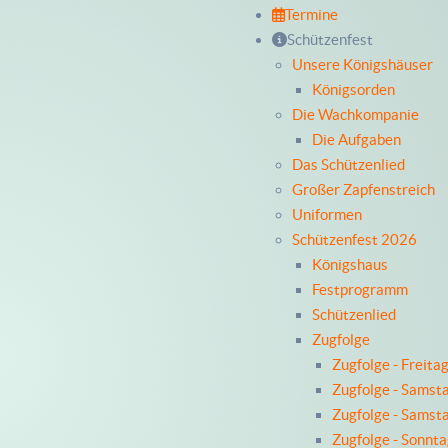
Termine
Schützenfest
Unsere Königshäuser
Königsorden
Die Wachkompanie
Die Aufgaben
Das Schützenlied
Großer Zapfenstreich
Uniformen
Schützenfest 2026
Königshaus
Festprogramm
Schützenlied
Zugfolge
Zugfolge - Freita
Zugfolge - Samst
Zugfolge - Samst
Zugfolge - Sonnt