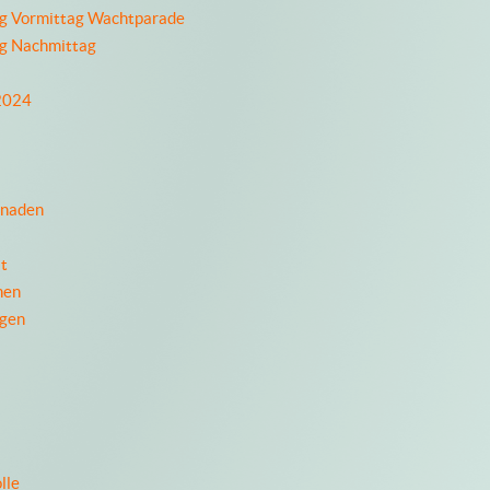
ag Vormittag Wachtparade
ag Nachmittag
 2024
enaden
t
nen
ngen
lle