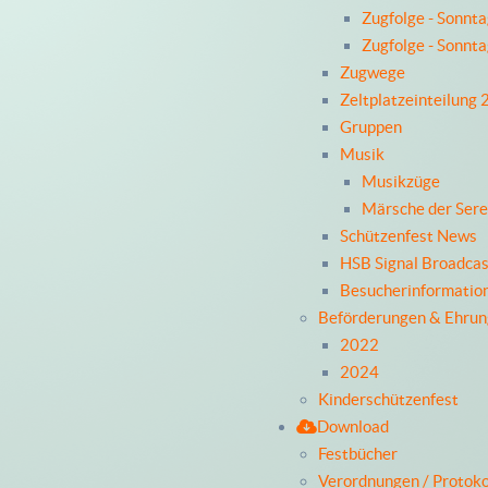
Zugfolge - Sonnt
Zugfolge - Sonnt
Zugwege
Zeltplatzeinteilung
Gruppen
Musik
Musikzüge
Märsche der Ser
Schützenfest News
HSB Signal Broadcas
Besucherinformatio
Beförderungen & Ehru
2022
2024
Kinderschützenfest
Download
Festbücher
Verordnungen / Protoko