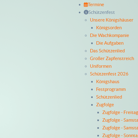
Termine
Schützenfest
Unsere Königshäuser
Königsorden
Die Wachkompanie
Die Aufgaben
Das Schützenlied
Großer Zapfenstreich
Uniformen
Schützenfest 2026
Königshaus
Festprogramm
Schützenlied
Zugfolge
Zugfolge - Freita
Zugfolge - Samst
Zugfolge - Samst
Zugfolge - Sonnt