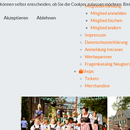
können selbst entscheiden, ob Sie die Cookies zulassen möchten. Bit
Mitgliedermeldung
Mitglied anmelden
Akzeptieren
Ablehnen
Mitglied löschen
Mitglied ändern
Impressum
Datenschutzerklärung
Anmeldung Intranet
Werbepartner
Fragenkatalog Neugier
Shops
Tickets
Merchandise