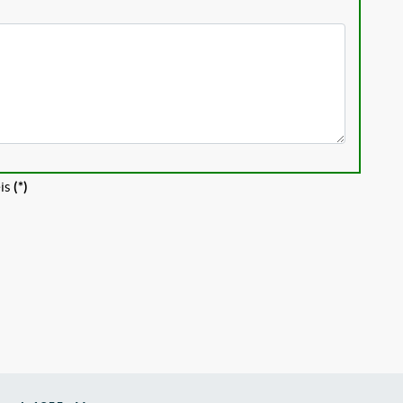
is
(*)