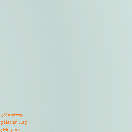
g
ag Vormittag
ag Nachmittag
ag Morgens