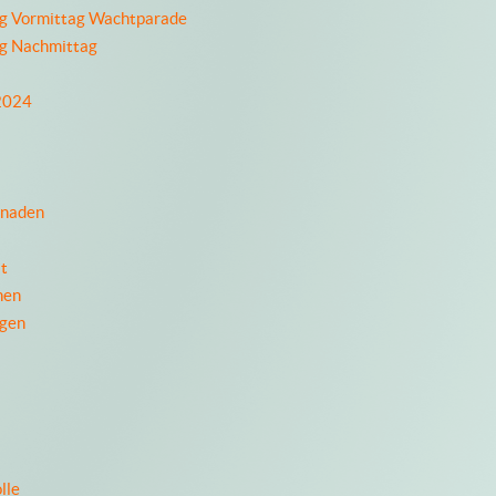
ag Vormittag Wachtparade
ag Nachmittag
 2024
enaden
t
nen
ngen
lle