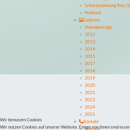
Schützenzeitung Rey O
Malbuch
Galerien
Videobeiträge
2012
2013
2014
2015
2017
2018
2019
2020
2021
2023
2024
2025
Wir benutzen Cookies
Kontakt
Wir nutzen Cookies auf unserer Website. Einige von ihnen sind essen
Kontakt