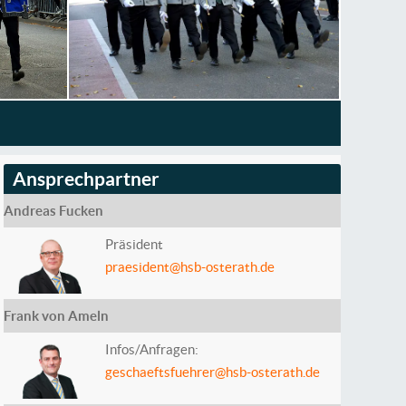
Ansprechpartner
Andreas Fucken
Präsident
praesident@hsb-osterath.de
Frank von Ameln
Infos/Anfragen:
geschaeftsfuehrer@hsb-osterath.de