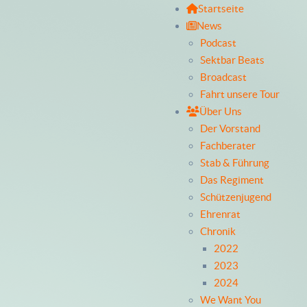
Startseite
News
Podcast
Sektbar Beats
Broadcast
Fahrt unsere Tour
Über Uns
Der Vorstand
Fachberater
Stab & Führung
Das Regiment
Schützenjugend
Ehrenrat
Chronik
2022
2023
2024
We Want You