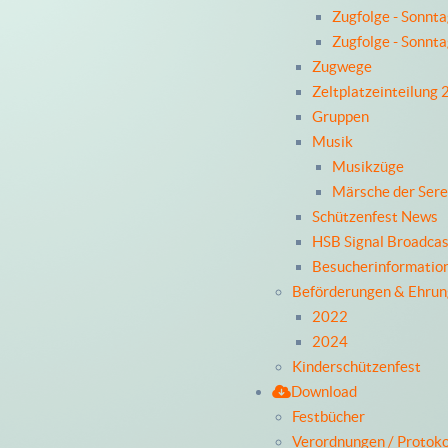
Zugfolge - Sonnt
Zugfolge - Sonnt
Zugwege
Zeltplatzeinteilung
Gruppen
Musik
Musikzüge
Märsche der Ser
Schützenfest News
HSB Signal Broadcas
Besucherinformatio
Beförderungen & Ehru
2022
2024
Kinderschützenfest
Download
Festbücher
Verordnungen / Protoko