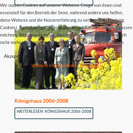
Wir nutzen Cookies auf unserer Website. Einige von ihnen sind
essenziell für den Betrieb der Seite, während andere uns helfen,
diese Website und die Nutzererfahrung zu verbessern (Tracking
Cookies). Sie können selbst entscheiden, ob Sie die Cookies zulassen
möchten. Bitte beachten Sie, dass bei einer Ablehnung womöglich
nicht mehr alle Funktionalitäten der Seite zur Verfügung stehen.
Akzeptieren
Ablehnen
Weitere Informationen
|
Impressum
Königshaus 2006-2008
WEITERLESEN: KÖNIGSHAUS 2006-2008