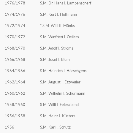
1976/1978
S.M. Dr. Hans I. Lampenscherf
1974/1976
S.M. Kurt I. Hoffmann
1972/1974
* S.M. Willi II. Münks
1970/1972
S.M. Winfried I. Oellers
1968/1970
S.M. Adolf I. Stroms
1966/1968
S.M. Josef I. Blum
1964/1966
S.M. Heinrich I. Hörschgens
1962/1964
S.M. August I. Etzweiler
1960/1962
S.M. Wilhelm I. Schürmann
1958/1960
S.M. Willi I. Feierabend
1956/1958
S.M. Heinz I. Küsters
1956
S.M. Karl I. Schütz