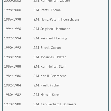
2000/2002
S.M. Karl-Heinz II. Ziebert
1998/2000
S.M.Franz I. Thoma
1996/1998
S.M. Heinz-Peter I. Hoerschgens
1994/1996
S.M. Siegfried I. Hoffmann
1992/1994
S.M. Reinhard I. Lensing
1990/1992
S.M. Erich I. Caplan
1988/1990
S.M. Johannes I. Platen
1986/1988
S.M. Karl-Heinz I. Stahl
1984/1986
S.M. Karl II. Feierabend
1982/1984
S.M. Paul I. Fischer
1980/1982
S.M. Hans II. Speis
1978/1980
S.M. Karl-Gerhard I. Bommers